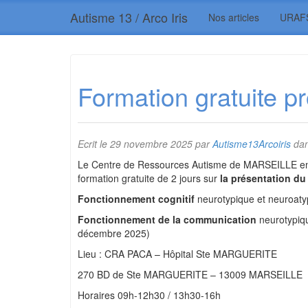
Autisme 13 / Arco Iris
Nos articles
URAF
Formation gratuite p
Ecrit le
29 novembre 2025
par
Autisme13Arcoiris
dan
Le Centre de Ressources Autisme de MARSEILLE en c
formation gratuite de 2 jours sur
la présentation du 
Fonctionnement cognitif
neurotypique et neuroaty
Fonctionnement de la communication
neurotypiq
décembre 2025)
Lieu : CRA PACA – Hôpital Ste MARGUERITE
270 BD de Ste MARGUERITE – 13009 MARSEILLE
Horaires 09h-12h30 / 13h30-16h