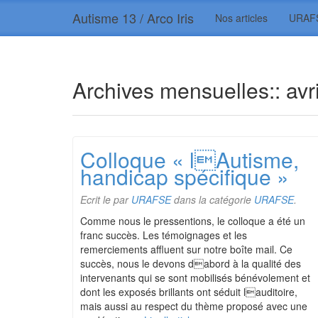
Autisme 13 / Arco Iris
Nos articles
URAF
Archives mensuelles::
avr
Colloque « lAutisme,
handicap spécifique »
Ecrit le
par
URAFSE
dans la catégorie
URAFSE
.
Comme nous le pressentions, le colloque a été un
franc succès. Les témoignages et les
remerciements affluent sur notre boîte mail. Ce
succès, nous le devons dabord à la qualité des
intervenants qui se sont mobilisés bénévolement et
dont les exposés brillants ont séduit lauditoire,
mais aussi au respect du thème proposé avec une