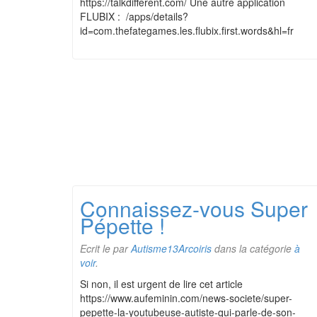
https://talkdifferent.com/ Une autre application
FLUBIX : /apps/details?
id=com.thefategames.les.flubix.first.words&hl=fr
Connaissez-vous Super
Pépette !
Ecrit le
par
Autisme13Arcoiris
dans la catégorie
à
voir
.
Si non, il est urgent de lire cet article
https://www.aufeminin.com/news-societe/super-
pepette-la-youtubeuse-autiste-qui-parle-de-son-