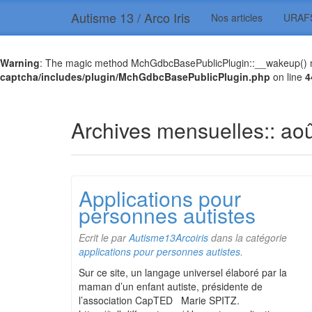
Autisme 13 / Arco Iris
Nos articles
URAF
Warning
: The magic method MchGdbcBasePublicPlugin::__wakeup() mus
captcha/includes/plugin/MchGdbcBasePublicPlugin.php
on line
4
Archives mensuelles::
aoû
Applications pour
personnes autistes
Ecrit le
par
Autisme13Arcoiris
dans la catégorie
applications pour personnes autistes
.
Sur ce site, un langage universel élaboré par la
maman d’un enfant autiste, présidente de
l’association CapTED Marie SPITZ.