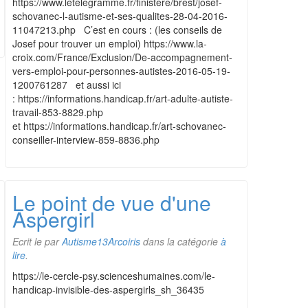
https://www.letelegramme.fr/finistere/brest/josef-
schovanec-l-autisme-et-ses-qualites-28-04-2016-
11047213.php C’est en cours : (les conseils de
Josef pour trouver un emploi) https://www.la-
croix.com/France/Exclusion/De-accompagnement-
vers-emploi-pour-personnes-autistes-2016-05-19-
1200761287 et aussi ici
: https://informations.handicap.fr/art-adulte-autiste-
travail-853-8829.php
et https://informations.handicap.fr/art-schovanec-
conseiller-interview-859-8836.php
Le point de vue d'une
Aspergirl
Ecrit le
par
Autisme13Arcoiris
dans la catégorie
à
lire
.
https://le-cercle-psy.scienceshumaines.com/le-
handicap-invisible-des-aspergirls_sh_36435