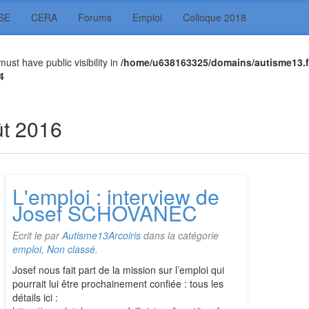
SE
CERA
Forums
Emploi
Colloque 2018
t have public visibility in
/home/u638163325/domains/autisme13.f
4
t 2016
L'emploi : interview de
Josef SCHOVANEC
Ecrit le
par
Autisme13Arcoiris
dans la catégorie
emploi
,
Non classé
.
Josef nous fait part de la mission sur l’emploi qui
pourrait lui être prochainement confiée : tous les
détails ici :