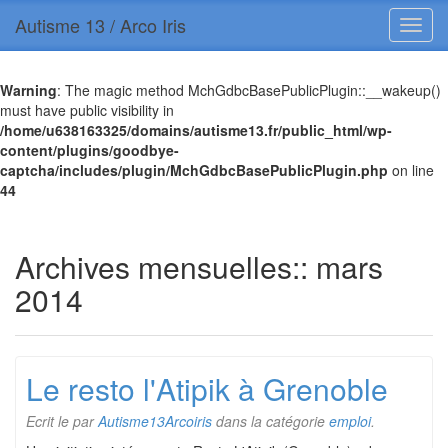
Autisme 13 / Arco Iris
Warning
: The magic method MchGdbcBasePublicPlugin::__wakeup()
must have public visibility in
/home/u638163325/domains/autisme13.fr/public_html/wp-
content/plugins/goodbye-
captcha/includes/plugin/MchGdbcBasePublicPlugin.php
on line
44
Archives mensuelles::
mars
2014
Le resto l'Atipik à Grenoble
Ecrit le
par
Autisme13Arcoiris
dans la catégorie
emploi
.