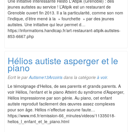
Une initiative intéressante Resto L'Atipik (Grenoble) : des
jeunes autistes au service ! L’Atipik est un restaurant de
Grenoble ouvert fin 2013. Il a la particularité, comme son nom
l’indique, d’être mené à la » fourchette » par des jeunes
autistes. Une initiative qui leur permet d…
https://informations.handicap.fr/art-restaurant-atipik-autistes-
853-6667.php
Hélios autiste asperger et le
piano
Ecrit le
par
Autisme13Arcoiris
dans la catégorie
à voir
.
Le témoignage d'Helios, de ses parents et grands parents. A
voir Hélios, l'enfant et le piano Atteint du syndrome d’Asperger,
Hélios impressionne par son génie. Au piano, cet enfant
autiste reproduit facilement des œuvres assez complexes
pour son âge. Hélios n’effectue aucune faute…
https://www.m6.fr/emission-66_minutes/videos/11335018-
helios_l_enfant_et_le_piano.html