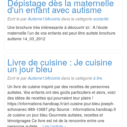
Dépistage dès la maternelle
d'un enfant avec autisme
Ecrit le
par
Autisme13Arcoiris
dans la catégorie
scolarité
.
Une brochure très intéressante à découvrir ici : A l’école
maternelle l’un de vos enfants est peut être autiste brochure
autisme 14_03_2012
Livre de cuisine : Je cuisine
un jour bleu
Ecrit le
par
Autisme13Arcoiris
dans la catégorie
à lire
.
Un livre de cuisine inspiré par des recettes de personnes
autistes. Vos enfants ont des goûts particuliers et alors, voici
des idées de recettes qui pourraient leur plaire !
https://informations.handicap.fr/art-cuisine-jour-bleu-joseph-
schovanec-989-10687.php Source : informations.handicap.fr
Je cuisine un jour bleu Gourmets autistes, recettes et
témoignages Ce livre est né de la rencontre entre une
personne autiste…
Lire l’article »