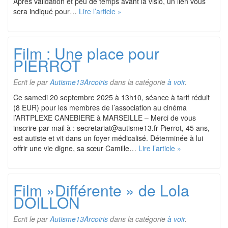
Après validation et peu de temps avant la visio, un lien vous
sera indiqué pour…
Lire l’article »
Film : Une place pour
PIERROT
Ecrit le
par
Autisme13Arcoiris
dans la catégorie
à voir
.
Ce samedi 20 septembre 2025 à 13h10, séance à tarif réduit
(8 EUR) pour les membres de l’association au cinéma
l’ARTPLEXE CANEBIERE à MARSEILLE – Merci de vous
inscrire par mail à : secretariat@autisme13.fr Pierrot, 45 ans,
est autiste et vit dans un foyer médicalisé. Déterminée à lui
offrir une vie digne, sa sœur Camille…
Lire l’article »
Film »Différente » de Lola
DOILLON
Ecrit le
par
Autisme13Arcoiris
dans la catégorie
à voir
.