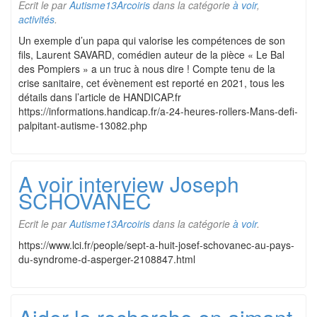
Ecrit le
par
Autisme13Arcoiris
dans la catégorie
à voir
,
activités
.
Un exemple d’un papa qui valorise les compétences de son
fils, Laurent SAVARD, comédien auteur de la pièce « Le Bal
des Pompiers » a un truc à nous dire ! Compte tenu de la
crise sanitaire, cet évènement est reporté en 2021, tous les
détails dans l’article de HANDICAP.fr
https://informations.handicap.fr/a-24-heures-rollers-Mans-defi-
palpitant-autisme-13082.php
A voir interview Joseph
SCHOVANEC
Ecrit le
par
Autisme13Arcoiris
dans la catégorie
à voir
.
https://www.lci.fr/people/sept-a-huit-josef-schovanec-au-pays-
du-syndrome-d-asperger-2108847.html