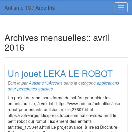
Autisme 13 / Arco Iris
Archives mensuelles::
avril
2016
Un jouet LEKA LE ROBOT
Ecrit le
par
Autisme13Arcoiris
dans la catégorie
applications
pour personnes autistes
.
Un projet de robot sous forme de sphère pour aider les
enfants autiste, à voir ici : https://www.ladn.eu/actualites/leka-
robot-pour-enfants-autistes,article,27607.html
https://votreargent.lexpress.fr/consommation/video-moti-le-
petit-robot-qui-rompt-l-isolement-des-enfants-
autistes_1730448.html Le projet avance, à lire ici Brochure-