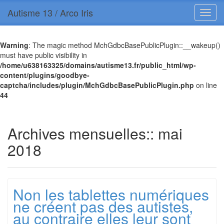
Autisme 13 / Arco Iris
Warning
: The magic method MchGdbcBasePublicPlugin::__wakeup()
must have public visibility in
/home/u638163325/domains/autisme13.fr/public_html/wp-
content/plugins/goodbye-
captcha/includes/plugin/MchGdbcBasePublicPlugin.php
on line
44
Archives mensuelles::
mai
2018
Non les tablettes numériques
ne créent pas des autistes,
au contraire elles leur sont