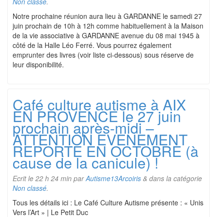
Non classé
.
Notre prochaine réunion aura lieu à GARDANNE le samedi 27
juin prochain de 10h à 12h comme habituellement à la Maison
de la vie associative à GARDANNE avenue du 08 mai 1945 à
côté de la Halle Léo Ferré. Vous pourrez également
emprunter des livres (voir liste ci-dessous) sous réserve de
leur disponibilité.
Café culture autisme à AIX
EN PROVENCE le 27 juin
prochain après-midi –
ATTENTION EVENEMENT
REPORTE EN OCTOBRE (à
cause de la canicule) !
Ecrit le
22 h 24 min
par
Autisme13Arcoiris
&
dans la catégorie
Non classé
.
Tous les détails ici : Le Café Culture Autisme présente : « Unis
Vers l’Art » | Le Petit Duc