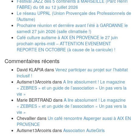
Festival JAZZ des 5 continents à MARSEILLE (Parc Henri
FABRE) du 08 au 12 juillet 2026
Le réseau UPPAL (Union Provençale des Professionnels de
l’Autisme)
Prochaine réunion et dernière avant l’été à GARDANNE le
samedi 27 juin 2026 (salle climatisée !)
Café culture autisme à AIX EN PROVENCE le 27 juin
prochain après-midi – ATTENTION EVENEMENT
REPORTE EN OCTOBRE (à cause de la canicule) !
Commentaires récents
David KLAPIA
dans
Venez participer au projet sur l’habitat
inclusif !
Autisme13Arcoiris
dans
A lire absolument ! Le magazine
« ZEBRES » et un guide de l’association « Un pas vers la
vie »
Marie BERTRAND
dans
A lire absolument ! Le magazine
« ZEBRES » et un guide de l’association « Un pas vers la
vie »
Chevallier
dans
Un café rencontre Asperger aussi à AIX EN
PROVENCE
Autisme13Arcoiris
dans
Association AutieGirls