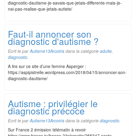
diagnostic-dautisme-je-savais-que-jetais-differente-mais-je-
nai-pas-realise-que-jetais-autiste/
Faut-il annoncer son
diagnostic d'autisme ?
Ecrit le
par
Autisme13Arcoiris
dans la catégorie
adulte
,
diagnostic
.
A lire sur ce site d’une femme Asperger :
https://aspipistrelle.wordpress.com/2018/04/15/annoncer-son-
diagnostic-dautisme/
Autisme : privilégier le
diagnostic précoce
Ecrit le
par
Autisme13Arcoiris
dans la catégorie
diagnostic
.
Sur France 2 émission télématin à revoir
https://www.france.tv/france-2/telematin/255347-sante-