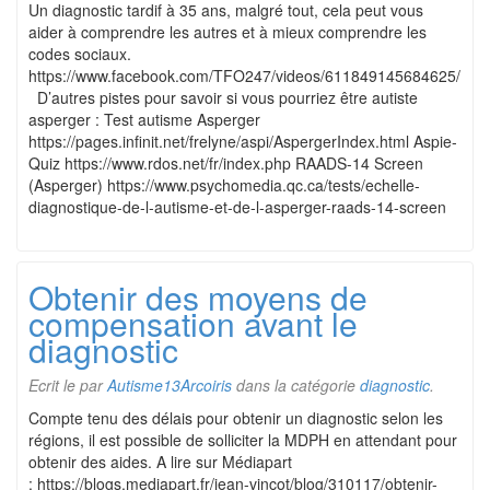
Un diagnostic tardif à 35 ans, malgré tout, cela peut vous
aider à comprendre les autres et à mieux comprendre les
codes sociaux.
https://www.facebook.com/TFO247/videos/611849145684625/
D’autres pistes pour savoir si vous pourriez être autiste
asperger : Test autisme Asperger
https://pages.infinit.net/frelyne/aspi/AspergerIndex.html Aspie-
Quiz https://www.rdos.net/fr/index.php RAADS-14 Screen
(Asperger) https://www.psychomedia.qc.ca/tests/echelle-
diagnostique-de-l-autisme-et-de-l-asperger-raads-14-screen
Obtenir des moyens de
compensation avant le
diagnostic
Ecrit le
par
Autisme13Arcoiris
dans la catégorie
diagnostic
.
Compte tenu des délais pour obtenir un diagnostic selon les
régions, il est possible de solliciter la MDPH en attendant pour
obtenir des aides. A lire sur Médiapart
: https://blogs.mediapart.fr/jean-vincot/blog/310117/obtenir-