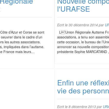
 Régionale
Nouvelle compo
t
l'URAFSE
Ecrit le
30 décembre 2014
par
U
 Côte d’Azur et Corse se sont
L’Union Régionale Autisme Fra
oeuvrer dans le cadre d’un
associations, a tenu son assemb
ers les autres associations.
cette occasion, le bureau de l’Un
s, impliquées dans l’autisme.
annoncer sa nouvelle compositio
sme France mais leurs…
présidente Sophie MARCATAND 
Enfin une réflex
vie des person
Ecrit le
8 décembre 2013
par
UR