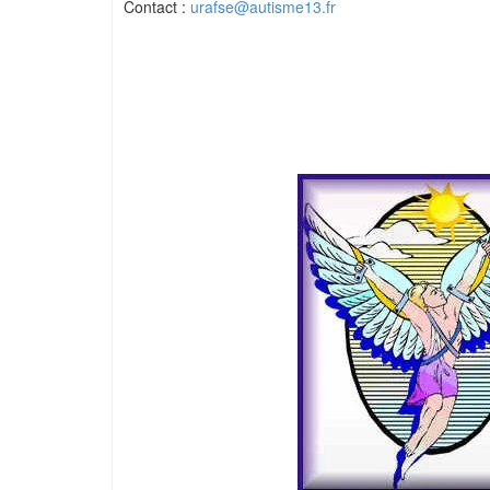
Contact :
urafse@autisme13.fr