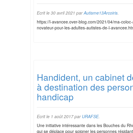
Ecrit le
30 avril 2021
par
Autisme13Arcoiris
.
https://l-avancee.over-blog.com/2021/04/ma-coloc-a
novateur-pour-les-adultes-autistes-de-l-avancee.ht
Handident, un cabinet de
à destination des perso
handicap
Ecrit le
1 août 2017
par
URAFSE
.
Une initiative intéressante dans les Bouches du Rhô
qui se déplace pour soigner les personnes résida