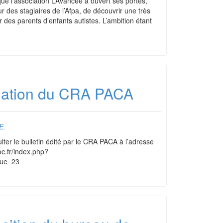
e l’association L’Avancée a ouvert ses portes,
 des stagiaires de l’Afpa, de découvrir une très
 des parents d’enfants autistes. L’ambition étant
rmation du CRA PACA
E
.
ter le bulletin édité par le CRA PACA à l’adresse
oc.fr/index.php?
que=23