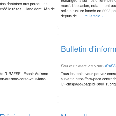
Échangeons sur nos différences qu
soins dentaires aux personnes
mardi. L’occasion, notamment pour
 créé le réseau Handident. Afin de
belle structure lancée en 2003 par
depuis de…
Lire l’article »
Bulletin d'info
Ecrit le
21 mars 2015
par
URAFS
 de l’URAFSE : Espoir Autisme
Tous les mois, vous pouvez consul
oir-autisme-corse-veut-faire-
suivante https://cra-paca.centred
lvl=cmspage&pageid=6&id_rubri