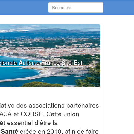
gionale
A
utisme
F
rance
S
ud-
E
st
tiative des associations partenaires
s PACA et CORSE. Cette union
et
essentiel d’être la
 Santé
créée en 2010, afin de faire