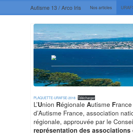
Autisme 13 / Arco Iris
Nos articles
URAF
PLAQUETTE-URAFSE-2018
Télécharger
L’
U
nion
R
égionale
A
utisme
F
ranc
d’Autisme France, association nati
régionale, approuvée par le Consei
représentation des associations