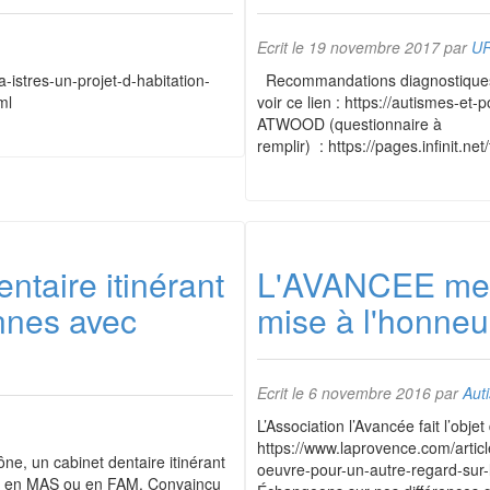
Ecrit le
19 novembre 2017
par
U
-istres-un-projet-d-habitation-
Recommandations diagnostiques 
ml
voir ce lien : https://autismes-et
ATWOOD (questionnaire à
remplir) : https://pages.infinit.n
ntaire itinérant
L'AVANCEE me
nnes avec
mise à l'honneu
Ecrit le
6 novembre 2016
par
Aut
L’Association l’Avancée fait l’obje
https://www.laprovence.com/artic
ne, un cabinet dentaire itinérant
oeuvre-pour-un-autre-regard-sur-
nt en MAS ou en FAM. Convaincu