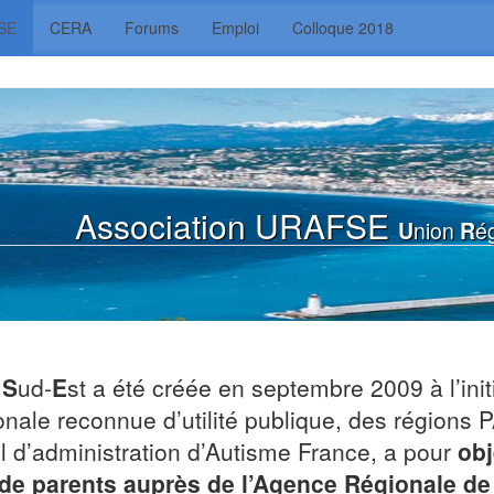
SE
CERA
Forums
Emploi
Colloque 2018
Association URAFSE
U
nion
R
é
e
S
ud-
E
st a été créée en septembre 2009 à l’ini
onale reconnue d’utilité publique, des région
l d’administration d’Autisme France, a pour
obj
 de parents auprès de l’Agence Régionale de