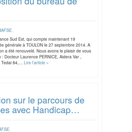
sition du bureau de
RAFSE
.
nce Sud Est, qui compte maintenant 19
lée générale à TOULON le 27 septembre 2014. A
ion a été renouvelé. Nous avons le plaisir de vous
n : Docteur Laurence PERNICE, Aidera Var ,
, Tedai 84,…
Lire l’article »
ion sur le parcours de
nes avec Handicap…
AFSE
.