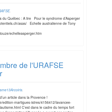
RAFSE
.
du Québec : A lire Pour le syndrome d’Asperger
-potentiels.ch/asas/ Echelle australienne de Tony
et/touze/echelleasperger.htm
mbre de l'URAFSE
r
isme13Arcoiris
.
t d’un article dans la Provence !
le/edition-martigues-istres/4156412/lavancee-
lautisme.html C’est dans le cadre du temps fort