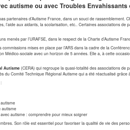
vec autisme ou avec Troubles Envahissants
t pas partenaires d’Autisme France, dans un souci de rassemblement.
es, l’aide aux aidants, la scolarisation, etc.. Certaines associations d
muns menés par l’URAFSE, dans le respect de la Charte d’Autisme Fran
s commissions mises en place par l’ARS dans la cadre de la Conférence
on Médico-sociale avec un horizon de 5 années. Elle a, à cette occasio
al Autisme
(CERA) qui regroupe la quasi-totalité des associations de p
ès du Comité Technique Régional Autisme qui a été réactualisé grâce à 
:
 autisme
c autisme
 avec autisme : comprendre pour mieux soigner
embres. Son rôle est essentiel pour favoriser la qualité de vie des per