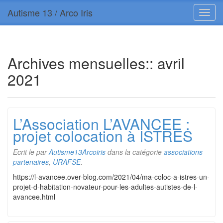
Autisme 13 / Arco Iris
Archives mensuelles::
avril
2021
L’Association L’AVANCEE :
projet colocation à ISTRES
Ecrit le
par
Autisme13Arcoiris
dans la catégorie
associations
partenaires
,
URAFSE
.
https://l-avancee.over-blog.com/2021/04/ma-coloc-a-istres-un-
projet-d-habitation-novateur-pour-les-adultes-autistes-de-l-
avancee.html