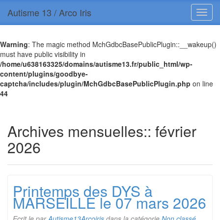
Autisme 13 / Arco Iris
Warning
: The magic method MchGdbcBasePublicPlugin::__wakeup()
must have public visibility in
/home/u638163325/domains/autisme13.fr/public_html/wp-
content/plugins/goodbye-
captcha/includes/plugin/MchGdbcBasePublicPlugin.php
on line
44
Archives mensuelles::
février
2026
Printemps des DYS à
MARSEILLE le 07 mars 2026
Ecrit le
par
Autisme13Arcoiris
dans la catégorie
Non classé
.