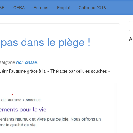
SE
CERA
Forums
Emploi
Colloque 2018
 pas dans le piège !
A
atégorie
Non classé
.
uérir l’autisme grâce à la « Thérapie par cellules souches ».