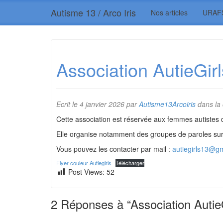
Autisme 13 / Arco Iris
Nos articles
URAF
Association AutieGirl
Ecrit le
4 janvier 2026
par
Autisme13Arcoiris
dans la
Cette association est réservée aux femmes autistes 
Elle organise notamment des groupes de paroles 
Vous pouvez les contacter par mail :
autiegirls13@g
Flyer couleur Autiegirls
Télécharger
Post Views:
52
2
Réponses à “Association AutieG