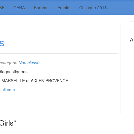
SE
CERA
Forums
Emploi
Colloque 2018
s
A
 catégorie
Non classé
.
diagnostiquées.
sur MARSEILLE et AIX EN PROVENCE.
mail.com
irls”