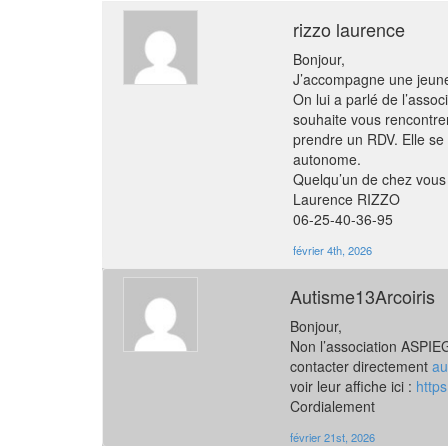
rizzo laurence
Bonjour,
J’accompagne une jeune
On lui a parlé de l’ass
souhaite vous rencontrer
prendre un RDV. Elle se
autonome.
Quelqu’un de chez vous 
Laurence RIZZO
06-25-40-36-95
février 4th, 2026
Autisme13Arcoiris
Bonjour,
Non l’association ASPIEGI
contacter directement
au
voir leur affiche ici :
https
Cordialement
février 21st, 2026