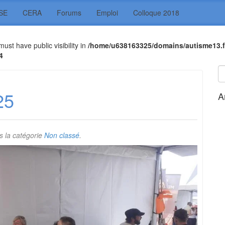
SE
CERA
Forums
Emploi
Colloque 2018
t have public visibility in
/home/u638163325/domains/autisme13.f
4
25
A
 la catégorie
Non classé
.