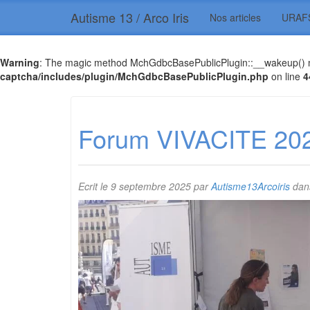
Autisme 13 / Arco Iris
Nos articles
URAF
Warning
: The magic method MchGdbcBasePublicPlugin::__wakeup() mus
captcha/includes/plugin/MchGdbcBasePublicPlugin.php
on line
4
Forum VIVACITE 20
Ecrit le
9 septembre 2025
par
Autisme13Arcoiris
dans