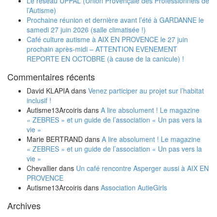
Le réseau UPPAL (Union Provençale des Professionnels de
l’Autisme)
Prochaine réunion et dernière avant l’été à GARDANNE le
samedi 27 juin 2026 (salle climatisée !)
Café culture autisme à AIX EN PROVENCE le 27 juin
prochain après-midi – ATTENTION EVENEMENT
REPORTE EN OCTOBRE (à cause de la canicule) !
Commentaires récents
David KLAPIA
dans
Venez participer au projet sur l’habitat
inclusif !
Autisme13Arcoiris
dans
A lire absolument ! Le magazine
« ZEBRES » et un guide de l’association « Un pas vers la
vie »
Marie BERTRAND
dans
A lire absolument ! Le magazine
« ZEBRES » et un guide de l’association « Un pas vers la
vie »
Chevallier
dans
Un café rencontre Asperger aussi à AIX EN
PROVENCE
Autisme13Arcoiris
dans
Association AutieGirls
Archives