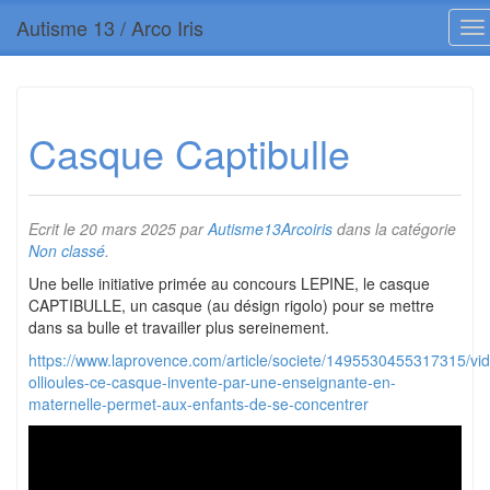
Autisme 13 / Arco Iris
Casque Captibulle
Ecrit le
20 mars 2025
par
Autisme13Arcoiris
dans la catégorie
Non classé
.
Une belle initiative primée au concours LEPINE, le casque
CAPTIBULLE, un casque (au désign rigolo) pour se mettre
dans sa bulle et travailler plus sereinement.
https://www.laprovence.com/article/societe/1495530455317315/vi
ollioules-ce-casque-invente-par-une-enseignante-en-
maternelle-permet-aux-enfants-de-se-concentrer