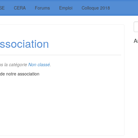
SE
CERA
Forums
Emploi
Colloque 2018
ssociation
A
s la catégorie
Non classé
.
de notre association