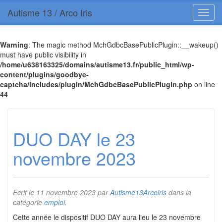
Autisme 13 / Arco Iris
Warning
: The magic method MchGdbcBasePublicPlugin::__wakeup()
must have public visibility in
/home/u638163325/domains/autisme13.fr/public_html/wp-
content/plugins/goodbye-
captcha/includes/plugin/MchGdbcBasePublicPlugin.php
on line
44
DUO DAY le 23
novembre 2023
Ecrit le
11 novembre 2023
par
Autisme13Arcoiris
dans la
catégorie
emploi
.
Cette année le dispositif DUO DAY aura lieu le 23 novembre