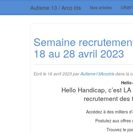
Autisme 13 / Arco Iris
Nos articles
URAF
Semaine recruteme
18 au 28 avril 2023
Ecrit le
16 avril 2023
par
Autisme13Arcoiris
dans la c
Hello
Hello Handicap, c’est LA 
recrutement des t
Accédez à des milliers d’
Postulez aux offres 
Trouvez le po