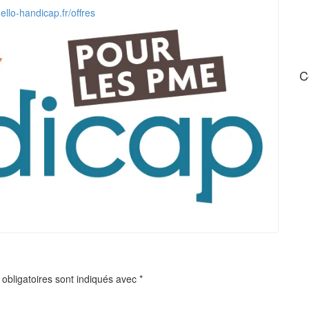
ello-handicap.fr/offres
C
obligatoires sont indiqués avec
*