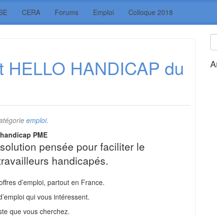
SE
CERA
Forums
Emploi
Colloque 2018
nt HELLO HANDICAP du
A
atégorie
emploi
.
-handicap PME
solution pensée pour faciliter le
ravailleurs handicapés.
offres d’emploi, partout en France.
d’emploi qui vous intéressent.
ste que vous cherchez.