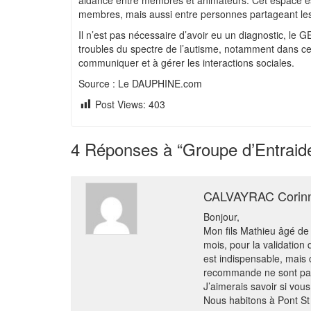
aidance entre membres et animateurs. Cet espace est d
membres, mais aussi entre personnes partageant les
Il n’est pas nécessaire d’avoir eu un diagnostic, le
troubles du spectre de l’autisme, notamment dans ce s
communiquer et à gérer les interactions sociales.
Source : Le DAUPHINE.com
Post Views:
403
4
Réponses à “Groupe d’Entrai
CALVAYRAC Corin
Bonjour,
Mon fils Mathieu âgé de
mois, pour la validation
est indispensable, mais
recommande ne sont pas 
J’aimerais savoir si vou
Nous habitons à Pont St 