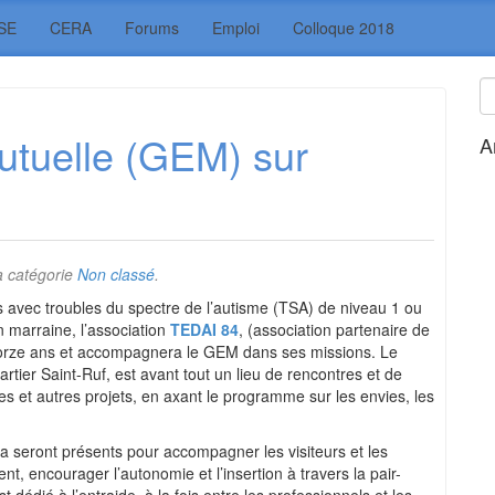
SE
CERA
Forums
Emploi
Colloque 2018
utuelle (GEM) sur
A
a catégorie
Non classé
.
s avec troubles du spectre de l’autisme (TSA) de niveau 1 ou
n marraine, l’association
TEDAI 84
, (association partenaire de
atorze ans et accompagnera le GEM dans ses missions. Le
tier Saint-Ruf, est avant tout un lieu de rencontres et de
ies et autres projets, en axant le programme sur les envies, les
a seront présents pour accompagner les visiteurs et les
ent, encourager l’autonomie et l’insertion à travers la pair-