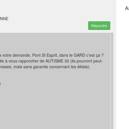
A
INNE
Répondre
 votre demande, Pont St Esprit, dans le GARD c’est ça ?
nvite à vous rapprocher de AUTISME 30 (ils pourront peut-
esses, mais sans garantie concernant les délais).
U