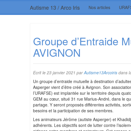
Autisme 13 / Arco Iris
Nos articles
URAF
Groupe d’Entraide M
AVIGNON
Ecrit le
23 janvier 2021
par
Autisme13Arcoiris
dans l
Un groupe d’entraide mutuelle à destination d’adulte
Asperger vient d’être créé à Avignon. Son associatio
l’URAFSE) est implantée sur le territoire depuis qu
GEM au cœur, situé 31 rue Marius-André, dans le quar
partage. Y seront proposés différentes activités, sort
besoins et la participation de ses membres.
Les animateurs Jérôme (autiste Asperger) et Khadidj
adhérents. Les objectifs sont de lutter contre l’isolem