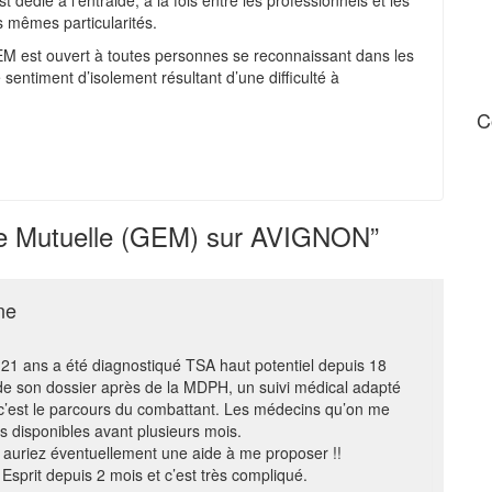
édié à l’entraide, à la fois entre les professionnels et les
 mêmes particularités.
 GEM est ouvert à toutes personnes se reconnaissant dans les
entiment d’isolement résultant d’une difficulté à
C
de Mutuelle (GEM) sur AVIGNON”
ne
 21 ans a été diagnostiqué TSA haut potentiel depuis 18
 de son dossier après de la MDPH, un suivi médical adapté
 c’est le parcours du combattant. Les médecins qu’on me
disponibles avant plusieurs mois.
s auriez éventuellement une aide à me proposer !!
Esprit depuis 2 mois et c’est très compliqué.