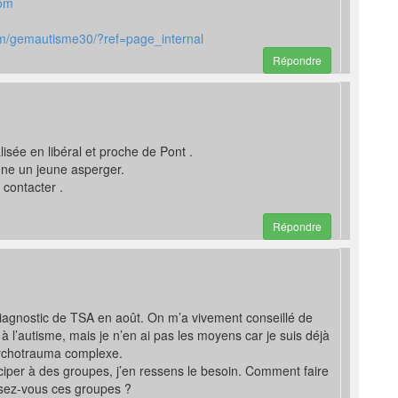
om
om/gemautisme30/?ref=page_internal
Répondre
lisée en libéral et proche de Pont .
ne un jeune asperger.
 contacter .
Répondre
 diagnostic de TSA en août. On m’a vivement conseillé de
à l’autisme, mais je n’en ai pas les moyens car je suis déjà
sychotrauma complexe.
iciper à des groupes, j’en ressens le besoin. Comment faire
isez-vous ces groupes ?