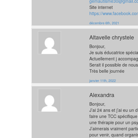
gemautisme30@gmail.c
Site internet
https://www.facebook.c
décembre 6th, 2021
Altavelle chrystele
Bonjour,
Je suis éducatrice spécia
Actuellement j accompag
Serait il possible de nous
Très belle journée
janvier 11th, 2022
Alexandra
Bonjour,
J’ai 24 ans et j’ai eu un
faire une TCC spécifique 
une thérapie pour un p
J’aimerais vraiment part
pour venir, quand organ