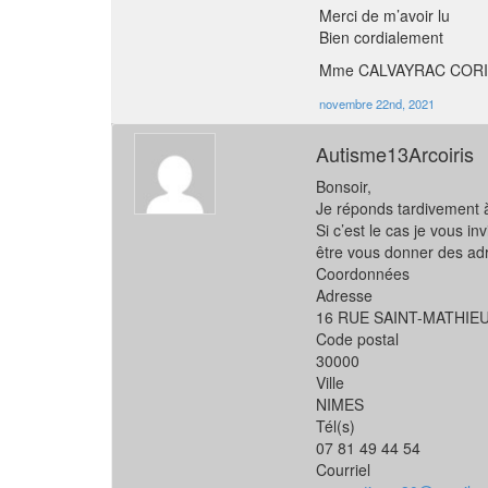
Merci de m’avoir lu
Bien cordialement
Mme CALVAYRAC COR
novembre 22nd, 2021
Autisme13Arcoiris
Bonsoir,
Je réponds tardivement à
Si c’est le cas je vous i
être vous donner des adr
Coordonnées
Adresse
16 RUE SAINT-MATHIE
Code postal
30000
Ville
NIMES
Tél(s)
07 81 49 44 54
Courriel