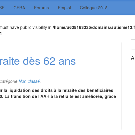
SE
CERA
Forums
Emploi
Colloque 2018
t have public visibility in
/home/u638163325/domains/autisme13.f
4
traite dès 62 ans
A
 catégorie
Non classé
.
la liquidation des droits à la retraite des bénéficiaires
0. La transition de l’AAH à la retraite est améliorée, grâce