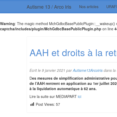
Autisme 13 / Arco Iris
Nos articles
URAF
Warning
: The magic method MchGdbcBasePublicPlugin::__wakeup() mus
captcha/includes/plugin/MchGdbcBasePublicPlugin.php
on line
4
AAH et droits à la re
Ecrit le
9 janvier 2021
par
Autisme13Arcoiris
dans la
D
es mesures de simplification administrative pour 
de l’AAH rentrent en application au 1er juillet 202
à la liquidation automatique à 62 ans.
Lire la suite sur MEDIAPART
ici
Post Views:
57