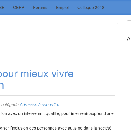
SE
CERA
Forums
Emploi
Colloque 2018
A
 pour mieux vivre
n
 catégorie
Adresses à connaître
.
ion avec un intervenant qualifié, pour intervenir auprès d’une
favoriser l’inclusion des personnes avec autisme dans la société.