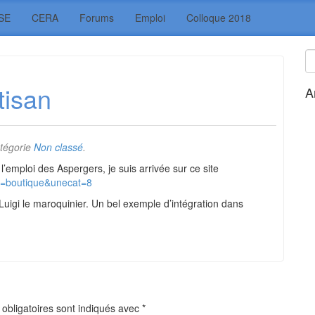
SE
CERA
Forums
Emploi
Colloque 2018
tisan
A
tégorie
Non classé
.
l’emploi des Aspergers, je suis arrivée sur ce site
ew=boutique&unecat=8
Luigi le maroquinier. Un bel exemple d’intégration dans
obligatoires sont indiqués avec
*