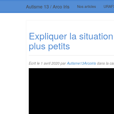
Autisme 13 / Arco Iris
Nos articles
URAF
Expliquer la situati
plus petits
Ecrit le
1 avril 2020
par
Autisme13Arcoiris
dans la ca