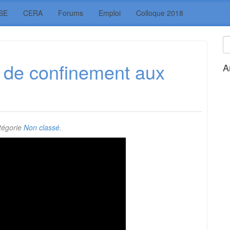
SE
CERA
Forums
Emploi
Colloque 2018
on de confinement aux
A
tégorie
Non classé
.