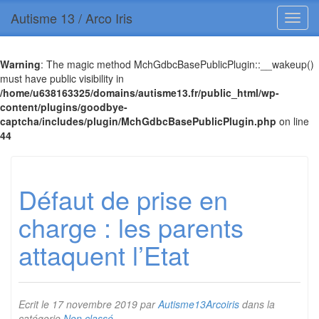
Autisme 13 / Arco Iris
Warning
: The magic method MchGdbcBasePublicPlugin::__wakeup()
must have public visibility in
/home/u638163325/domains/autisme13.fr/public_html/wp-
content/plugins/goodbye-
captcha/includes/plugin/MchGdbcBasePublicPlugin.php
on line
44
Défaut de prise en
charge : les parents
attaquent l’Etat
Ecrit le
17 novembre 2019
par
Autisme13Arcoiris
dans la
catégorie
Non classé
.