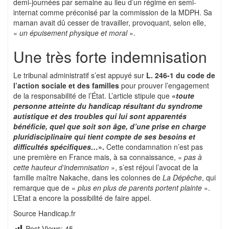
demi-journées par semaine au lieu d’un régime en semi-
internat comme préconisé par la commission de la MDPH. Sa
maman avait dû cesser de travailler, provoquant, selon elle,
«
un épuisement physique et moral
».
Une très forte indemnisation
Le tribunal administratif s’est appuyé sur
L. 246-1 du code de
l’action sociale et des familles
pour prouver l’engagement
de la responsabilité de l’État. L’article stipule que
«
toute
personne atteinte du handicap résultant du syndrome
autistique et des troubles qui lui sont apparentés
bénéficie, quel que soit son âge, d’une prise en charge
pluridisciplinaire qui tient compte de ses besoins et
difficultés spécifiques…
».
Cette condamnation n’est pas
une première en France mais, à sa connaissance, «
pas à
cette hauteur d’indemnisation
», s’est réjoui l’avocat de la
famille maître Nakache, dans les colonnes de
La Dépêche
, qui
remarque que de «
plus en plus de parents portent plainte
».
L’Etat a encore la possibilité de faire appel.
Source Handicap.fr
Post Views:
45