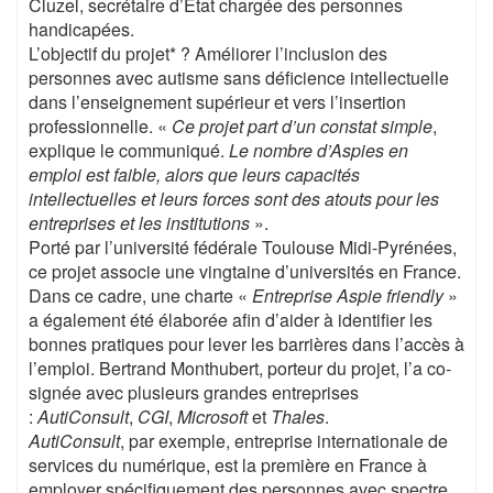
Cluzel, secrétaire d’Etat chargée des personnes
handicapées.
L’objectif du projet* ? Améliorer l’inclusion des
personnes avec autisme sans déficience intellectuelle
dans l’enseignement supérieur et vers l’insertion
professionnelle. «
Ce projet part d’un constat simple
,
explique le communiqué.
Le nombre d’Aspies en
emploi est faible, alors que leurs capacités
intellectuelles et leurs forces sont des atouts pour les
entreprises et les institutions
».
Porté par l’université fédérale Toulouse Midi-Pyrénées,
ce projet associe une vingtaine d’universités en France.
Dans ce cadre, une charte «
Entreprise Aspie friendly
»
a également été élaborée afin d’aider à identifier les
bonnes pratiques pour lever les barrières dans l’accès à
l’emploi. Bertrand Monthubert, porteur du projet, l’a co-
signée avec plusieurs grandes entreprises
:
AutiConsult
,
CGI
,
Microsoft
et
Thales
.
AutiConsult
, par exemple, entreprise internationale de
services du numérique, est la première en France à
employer spécifiquement des personnes avec spectre