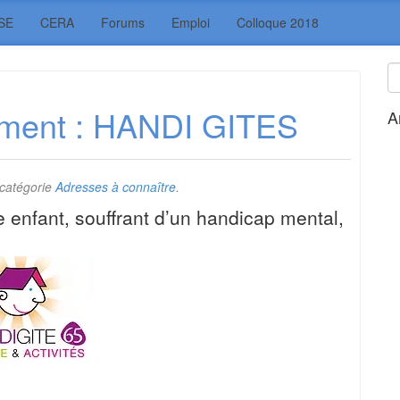
SE
CERA
Forums
Emploi
Colloque 2018
ement : HANDI GITES
A
 catégorie
Adresses à connaître
.
 enfant, souffrant d’un handicap mental,