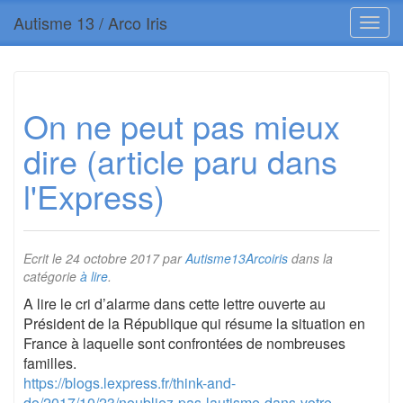
Autisme 13 / Arco Iris
On ne peut pas mieux
dire (article paru dans
l'Express)
Ecrit le
24 octobre 2017
par
Autisme13Arcoiris
dans la
catégorie
à lire
.
A lire le cri d’alarme dans cette lettre ouverte au
Président de la République qui résume la situation en
France à laquelle sont confrontées de nombreuses
familles.
https://blogs.lexpress.fr/think-and-
do/2017/10/23/noubliez-pas-lautisme-dans-votre-