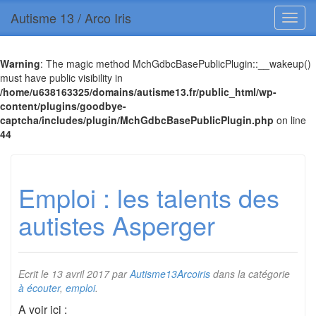
Autisme 13 / Arco Iris
Warning
: The magic method MchGdbcBasePublicPlugin::__wakeup()
must have public visibility in
/home/u638163325/domains/autisme13.fr/public_html/wp-
content/plugins/goodbye-
captcha/includes/plugin/MchGdbcBasePublicPlugin.php
on line
44
Emploi : les talents des
autistes Asperger
Ecrit le
13 avril 2017
par
Autisme13Arcoiris
dans la catégorie
à écouter
,
emploi
.
A voir ici :