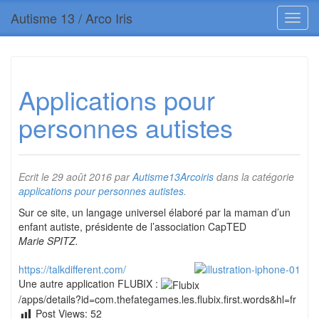
Autisme 13 / Arco Iris
Applications pour
personnes autistes
Ecrit le
29 août 2016
par
Autisme13Arcoiris
dans la catégorie
applications pour personnes autistes
.
Sur ce site, un langage universel élaboré par la maman d’un
enfant autiste, présidente de l’association CapTED
Marie SPITZ.
https://talkdifferent.com/
Une autre application FLUBIX :
/apps/details?id=com.thefategames.les.flubix.first.words&hl=fr
Post Views:
52