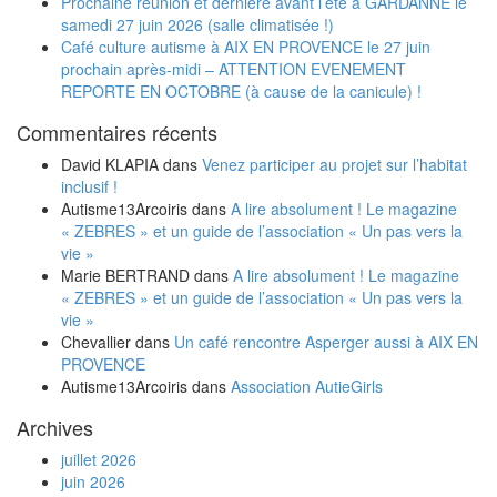
Prochaine réunion et dernière avant l’été à GARDANNE le
samedi 27 juin 2026 (salle climatisée !)
Café culture autisme à AIX EN PROVENCE le 27 juin
prochain après-midi – ATTENTION EVENEMENT
REPORTE EN OCTOBRE (à cause de la canicule) !
Commentaires récents
David KLAPIA
dans
Venez participer au projet sur l’habitat
inclusif !
Autisme13Arcoiris
dans
A lire absolument ! Le magazine
« ZEBRES » et un guide de l’association « Un pas vers la
vie »
Marie BERTRAND
dans
A lire absolument ! Le magazine
« ZEBRES » et un guide de l’association « Un pas vers la
vie »
Chevallier
dans
Un café rencontre Asperger aussi à AIX EN
PROVENCE
Autisme13Arcoiris
dans
Association AutieGirls
Archives
juillet 2026
juin 2026