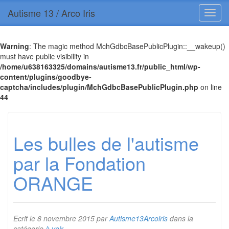
Autisme 13 / Arco Iris
Warning
: The magic method MchGdbcBasePublicPlugin::__wakeup()
must have public visibility in
/home/u638163325/domains/autisme13.fr/public_html/wp-
content/plugins/goodbye-
captcha/includes/plugin/MchGdbcBasePublicPlugin.php
on line
44
Les bulles de l'autisme
par la Fondation
ORANGE
Ecrit le
8 novembre 2015
par
Autisme13Arcoiris
dans la
catégorie
à voir
.