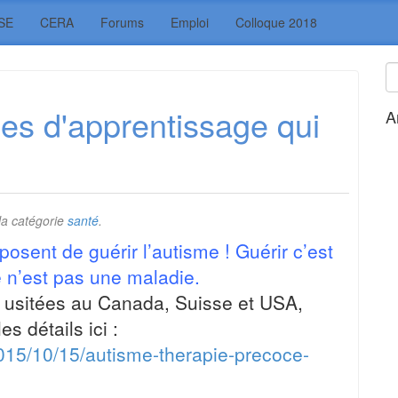
SE
CERA
Forums
Emploi
Colloque 2018
es d'apprentissage qui
A
la catégorie
santé
.
osent de guérir l’autisme ! Guérir c’est
 n’est pas une maladie.
t usitées au Canada, Suisse et USA,
 détails ici :
015/10/15/autisme-therapie-precoce-