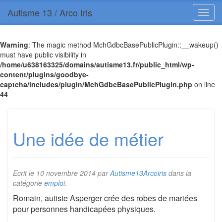
Autisme 13 / Arco Iris
Warning
: The magic method MchGdbcBasePublicPlugin::__wakeup()
must have public visibility in
/home/u638163325/domains/autisme13.fr/public_html/wp-
content/plugins/goodbye-
captcha/includes/plugin/MchGdbcBasePublicPlugin.php
on line
44
Une idée de métier
Ecrit le
10 novembre 2014
par
Autisme13Arcoiris
dans la
catégorie
emploi
.
Romain, autiste Asperger crée des robes de mariées
pour personnes handicapées physiques.