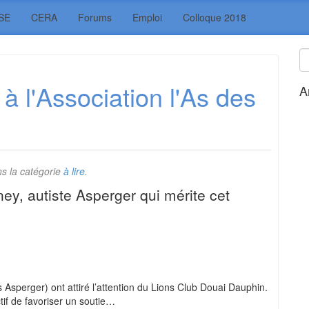
SE
CERA
Forums
Emploi
Colloque 2018
 l'Association l'As des
A
s la catégorie
à lire
.
ey, autiste Asperger qui mérite cet
 Asperger) ont attiré l’attention du Lions Club Douai Dauphin.
tif de favoriser un soutie…