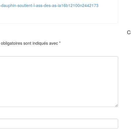
uai-dauphin-soutient-l-ass-des-as-ia16b12100n2442173
C
obligatoires sont indiqués avec
*