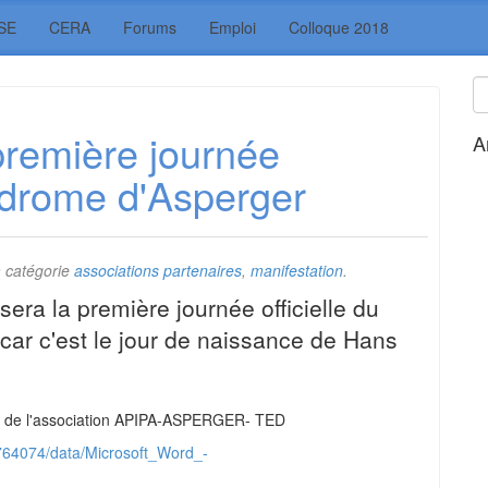
SE
CERA
Forums
Emploi
Colloque 2018
 première journée
A
ndrome d'Asperger
 catégorie
associations partenaires
,
manifestation
.
n sera la première journée officielle du
car c'est le jour de naissance de Hans
e de l'association APIPA-ASPERGER- TED
/764074/data/Microsoft_Word_-