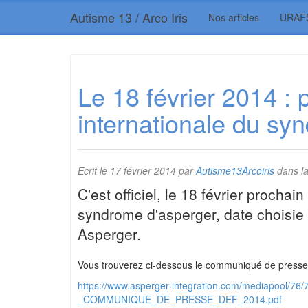
Autisme 13 / Arco Iris
Nos articles
URAF
Le 18 février 2014 :
internationale du sy
Ecrit le
17 février 2014
par
Autisme13Arcoiris
dans la
C'est officiel, le 18 février prochai
syndrome d'asperger, date choisie 
Asperger.
Vous trouverez ci-dessous le communiqué de press
https://www.asperger-integration.com/mediapool/76
_COMMUNIQUE_DE_PRESSE_DEF_2014.pdf