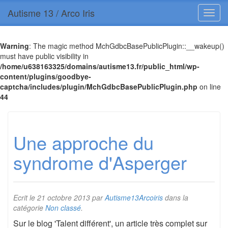
Autisme 13 / Arco Iris
Warning
: The magic method MchGdbcBasePublicPlugin::__wakeup()
must have public visibility in
/home/u638163325/domains/autisme13.fr/public_html/wp-
content/plugins/goodbye-
captcha/includes/plugin/MchGdbcBasePublicPlugin.php
on line
44
Une approche du
syndrome d'Asperger
Ecrit le
21 octobre 2013
par
Autisme13Arcoiris
dans la
catégorie
Non classé
.
Sur le blog 'Talent différent', un article très complet sur