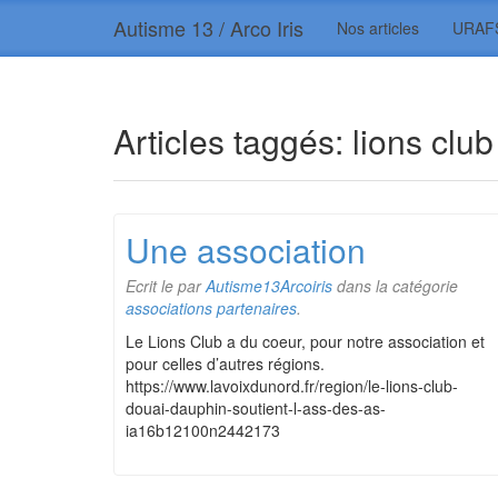
Autisme 13 / Arco Iris
Nos articles
URAF
Articles taggés:
lions club
Une association
Ecrit le
par
Autisme13Arcoiris
dans la catégorie
associations partenaires
.
Le Lions Club a du coeur, pour notre association et
pour celles d’autres régions.
https://www.lavoixdunord.fr/region/le-lions-club-
douai-dauphin-soutient-l-ass-des-as-
ia16b12100n2442173