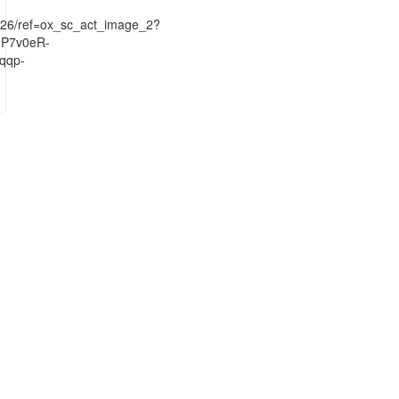
526/ref=ox_sc_act_image_2?
JP7v0eR-
qqp-