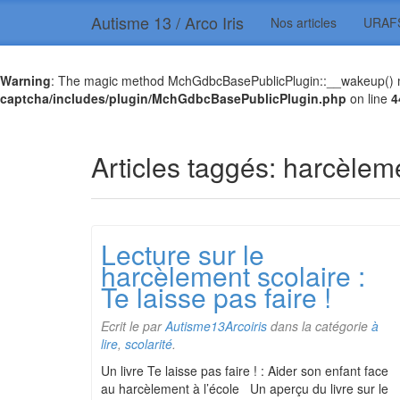
Autisme 13 / Arco Iris
Nos articles
URAF
Warning
: The magic method MchGdbcBasePublicPlugin::__wakeup() mus
captcha/includes/plugin/MchGdbcBasePublicPlugin.php
on line
4
Articles taggés:
harcèleme
Lecture sur le
harcèlement scolaire :
Te laisse pas faire !
Ecrit le
par
Autisme13Arcoiris
dans la catégorie
à
lire
,
scolarité
.
Un livre Te laisse pas faire ! : Aider son enfant face
au harcèlement à l’école Un aperçu du livre sur le