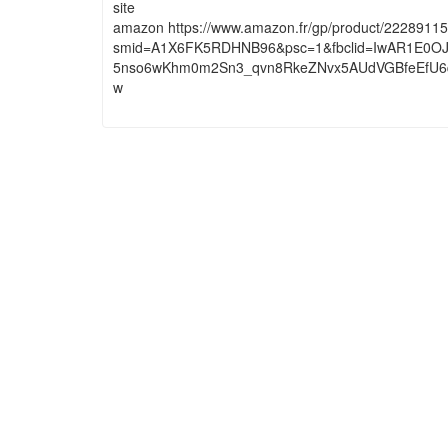
site
amazon https://www.amazon.fr/gp/product/2228911
smid=A1X6FK5RDHNB96&psc=1&fbclid=IwAR1E0O
5nso6wKhm0m2Sn3_qvn8RkeZNvx5AUdVGBfeEfU6
w