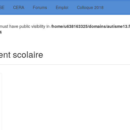
SE
CERA
Forums
Emploi
Colloque 2018
t have public visibility in
/home/u638163325/domains/autisme13.f
4
nt scolaire