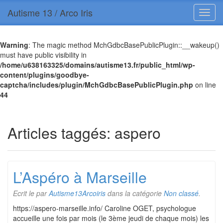
Autisme 13 / Arco Iris
Warning
: The magic method MchGdbcBasePublicPlugin::__wakeup()
must have public visibility in
/home/u638163325/domains/autisme13.fr/public_html/wp-
content/plugins/goodbye-
captcha/includes/plugin/MchGdbcBasePublicPlugin.php
on line
44
Articles taggés:
aspero
L’Aspéro à Marseille
Ecrit le
par
Autisme13Arcoiris
dans la catégorie
Non classé
.
https://aspero-marseille.info/ Caroline OGET, psychologue
accueille une fois par mois (le 3ème jeudi de chaque mois) les