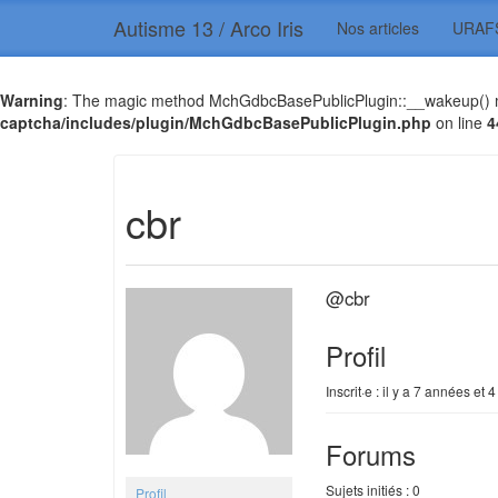
Autisme 13 / Arco Iris
Nos articles
URAF
Warning
: The magic method MchGdbcBasePublicPlugin::__wakeup() mus
captcha/includes/plugin/MchGdbcBasePublicPlugin.php
on line
4
cbr
@cbr
Profil
Inscrit·e : il y a 7 années et 
Forums
Sujets initiés : 0
Profil