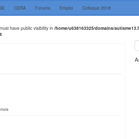
SE
CERA
Forums
Emploi
Colloque 2018
t have public visibility in
/home/u638163325/domains/autisme13.f
4
A
4 mois