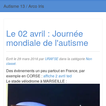
Autisme 13 / Arco Iris
Le 02 avril : Journée
mondiale de l'autisme
Ecrit le
29 mars 2016
par
URAFSE
dans la catégorie
Non
classé
.
Des évènements un peu partout en France, par
exemple en CORSE :
affiche 2 avril ted
Le stade vélodrome à MARSEILLE :