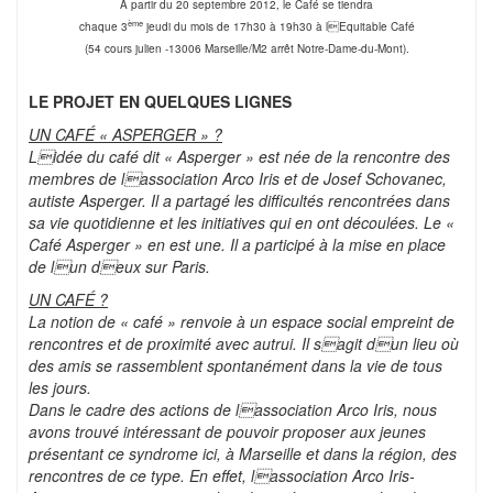
A partir du 20 septembre 2012, le Café se tiendra
ème
chaque 3
jeudi du mois de 17h30 à 19h30 à lEquitable Café
(54 cours julien -13006 Marseille/M2 arrêt Notre-Dame-du-Mont).
LE PROJET EN QUELQUES LIGNES
UN CAFÉ « ASPERGER » ?
Lidée du café dit « Asperger » est née de la rencontre des
membres de lassociation Arco Iris et de Josef Schovanec,
autiste Asperger. Il a partagé les difficultés rencontrées dans
sa vie quotidienne et les initiatives qui en ont découlées. Le «
Café Asperger » en est une. Il a participé à la mise en place
de lun deux sur Paris.
UN
CAFÉ
?
La notion de « café » renvoie à un espace social empreint de
rencontres et de proximité avec autrui. Il sagit dun lieu où
des amis se rassemblent spontanément dans la vie de tous
les jours.
Dans le cadre des actions de lassociation Arco Iris, nous
avons trouvé intéressant de pouvoir proposer aux jeunes
présentant ce syndrome ici, à Marseille et dans la région, des
rencontres de ce type. En effet, lassociation Arco Iris-