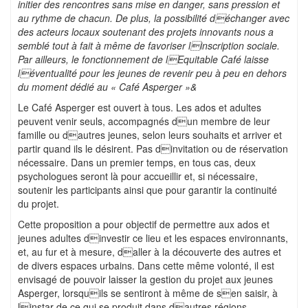
initier des rencontres sans mise en danger, sans pression et
au rythme de chacun. De plus, la possibilité déchanger avec
des acteurs locaux soutenant des projets innovants nous a
semblé tout à fait à même de favoriser linscription sociale.
Par ailleurs, le fonctionnement de lEquitable Café laisse
léventualité pour les jeunes de revenir peu à peu en dehors
du moment dédié au « Café Asperger »&
Le Café Asperger est ouvert à tous. Les ados et adultes
peuvent venir seuls, accompagnés dun membre de leur
famille ou dautres jeunes, selon leurs souhaits et arriver et
partir quand ils le désirent. Pas dinvitation ou de réservation
nécessaire. Dans un premier temps, en tous cas, deux
psychologues seront là pour accueillir et, si nécessaire,
soutenir les participants ainsi que pour garantir la continuité
du projet.
Cette proposition a pour objectif de permettre aux ados et
jeunes adultes dinvestir ce lieu et les espaces environnants,
et, au fur et à mesure, daller à la découverte des autres et
de divers espaces urbains. Dans cette même volonté, il est
envisagé de pouvoir laisser la gestion du projet aux jeunes
Asperger, lorsquils se sentiront à même de sen saisir, à
linstar de ce qui se produit dans dautres régions.