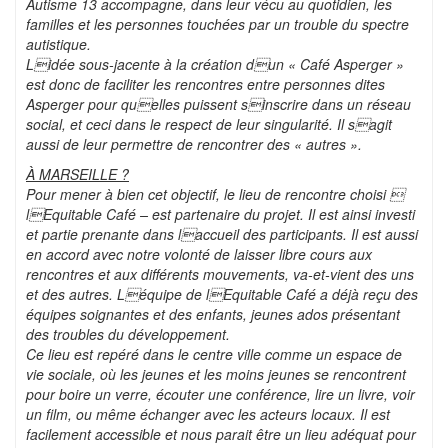
Autisme 13 accompagne, dans leur vécu au quotidien, les
familles et les personnes touchées par un trouble du spectre
autistique.
Lidée sous-jacente à la création dun « Café Asperger »
est donc de faciliter les rencontres entre personnes dites
Asperger pour quelles puissent sinscrire dans un réseau
social, et ceci dans le respect de leur singularité. Il sagit
aussi de leur permettre de rencontrer des « autres ».
À MARSEILLE
?
Pour mener à bien cet objectif, le lieu de rencontre choisi 
lEquitable Café – est partenaire du projet. Il est ainsi investi
et partie prenante dans laccueil des participants. Il est aussi
en accord avec notre volonté de laisser libre cours aux
rencontres et aux différents mouvements, va-et-vient des uns
et des autres. Léquipe de lEquitable Café a déjà reçu des
équipes soignantes et des enfants, jeunes ados présentant
des troubles du développement.
Ce lieu est repéré dans le centre ville comme un espace de
vie sociale, où les jeunes et les moins jeunes se rencontrent
pour boire un verre, écouter une conférence, lire un livre, voir
un film, ou même échanger avec les acteurs locaux. Il est
facilement accessible et nous parait être un lieu adéquat pour