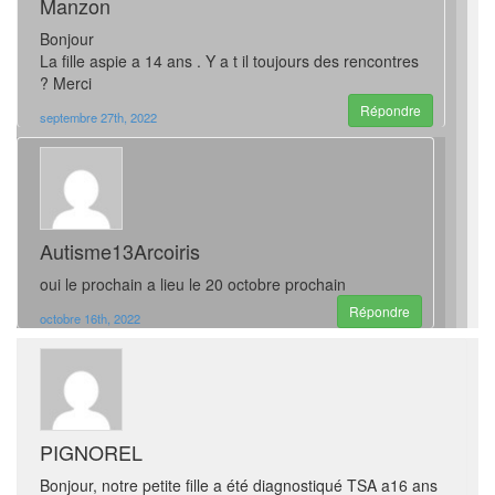
Manzon
Bonjour
La fille aspie a 14 ans . Y a t il toujours des rencontres
? Merci
Répondre
septembre 27th, 2022
Autisme13Arcoiris
oui le prochain a lieu le 20 octobre prochain
Répondre
octobre 16th, 2022
PIGNOREL
Bonjour, notre petite fille a été diagnostiqué TSA a16 ans