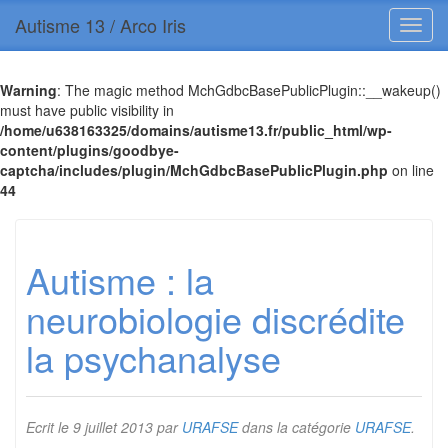
Autisme 13 / Arco Iris
Warning
: The magic method MchGdbcBasePublicPlugin::__wakeup()
must have public visibility in
/home/u638163325/domains/autisme13.fr/public_html/wp-
content/plugins/goodbye-
captcha/includes/plugin/MchGdbcBasePublicPlugin.php
on line
44
Autisme : la
neurobiologie discrédite
la psychanalyse
Ecrit le
9 juillet 2013
par
URAFSE
dans la catégorie
URAFSE
.