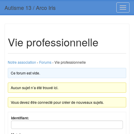
Autisme 13 / Arco Iris
Vie professionnelle
Notre association
›
Forums
›
Vie professionnelle
Ce forum est vide.
Aucun sujet n’a été trouvé ici.
Vous devez être connecté pour créer de nouveaux sujets.
Identifiant: